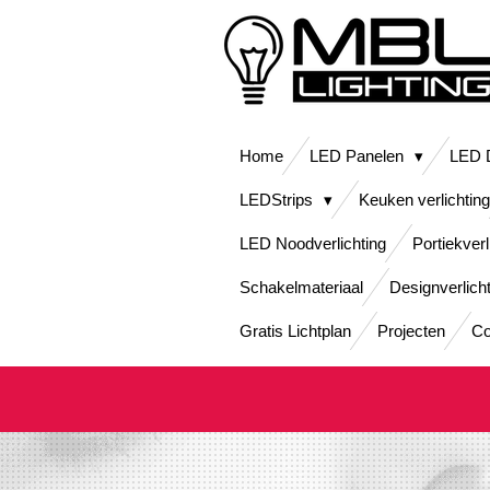
Ga
direct
naar
de
hoofdinhoud
Home
LED Panelen
LED D
LEDStrips
Keuken verlichting
LED Noodverlichting
Portiekverl
Schakelmateriaal
Designverlich
Gratis Lichtplan
Projecten
Co