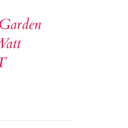
 Garden
Watt
T