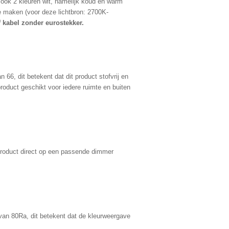
l ook 2 kleuren wit, namelijk koud en warm
 te maken (voor deze lichtbron: 2700K-
f kabel zonder eurostekker.
 66, dit betekent dat dit product stofvrij en
product geschikt voor iedere ruimte en buiten
 product direct op een passende dimmer
van 80Ra, dit betekent dat de kleurweergave