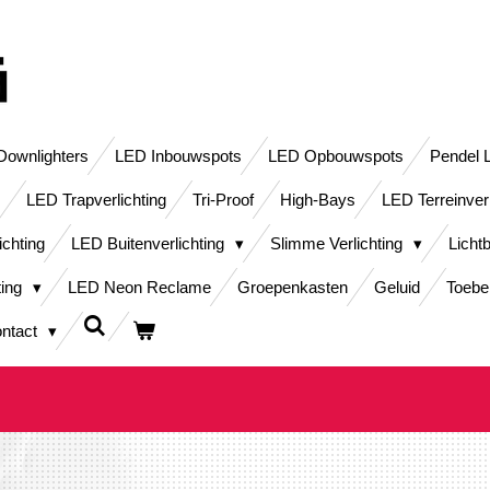
ownlighters
LED Inbouwspots
LED Opbouwspots
Pendel 
LED Trapverlichting
Tri-Proof
High-Bays
LED Terreinver
ichting
LED Buitenverlichting
Slimme Verlichting
Licht
ting
LED Neon Reclame
Groepenkasten
Geluid
Toebe
ntact