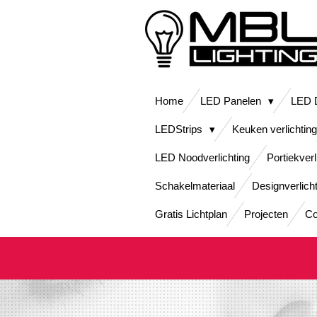
Ga
direct
naar
de
hoofdinhoud
Home
LED Panelen
LED D
LEDStrips
Keuken verlichting
LED Noodverlichting
Portiekverl
Schakelmateriaal
Designverlich
Gratis Lichtplan
Projecten
Co