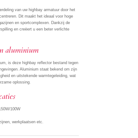
tverdeling van uw highbay armatuur door het
ncentreren. Dit maakt het ideaal voor hoge
gazijnen en sportcomplexen. Dankzij de
spilling en creëert u een beter verlichte
an aluminium
m, is deze highbay reflector bestand tegen
omgevingen. Aluminium staat bekend om zijn
igheid en uitstekende warmtegeleiding, wat
urzame oplossing.
caties
/150W/100W
zijnen, werkplaatsen etc.