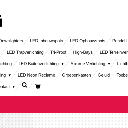
ownlighters
LED Inbouwspots
LED Opbouwspots
Pendel 
LED Trapverlichting
Tri-Proof
High-Bays
LED Terreinver
ichting
LED Buitenverlichting
Slimme Verlichting
Licht
ting
LED Neon Reclame
Groepenkasten
Geluid
Toebe
ntact