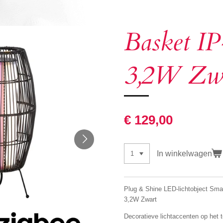
Basket 
3,2W Zw
€ 129,00
In winkelwagen
Plug & Shine LED-lichtobject S
3,2W Zwart
Decoratieve lichtaccenten op het t