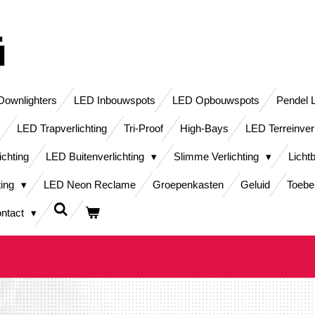
ownlighters
LED Inbouwspots
LED Opbouwspots
Pendel 
LED Trapverlichting
Tri-Proof
High-Bays
LED Terreinver
ichting
LED Buitenverlichting
Slimme Verlichting
Licht
ting
LED Neon Reclame
Groepenkasten
Geluid
Toebe
ntact