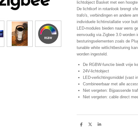
lichtobject Basket met een hoogte
De lichtkorf in rotanlook brengt sfe
trafo's, verbindingen en andere ar
individuele lichtinstallatie voor 
LED-modules bieden naar wens gekle
eenvoudig via Zigbee 3.0 worden i
besturingselementen zoals de Plug
tunable white witlichtbesturing ka
worden ingesteld.
De RGBW-functie biedt vrije ke
24V-lichtobject
LED-verlichtingsmiddel (vast i
Combineerbaar met alle accesso
Niet vergeten: Bijpassende traf
Niet vergeten: cable direct mee
D
D
S
e
e
h
l
e
a
e
l
r