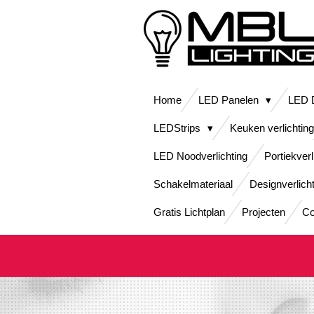
Ga
direct
naar
de
hoofdinhoud
Home
LED Panelen
LED D
LEDStrips
Keuken verlichting
LED Noodverlichting
Portiekverl
Schakelmateriaal
Designverlich
Gratis Lichtplan
Projecten
Co