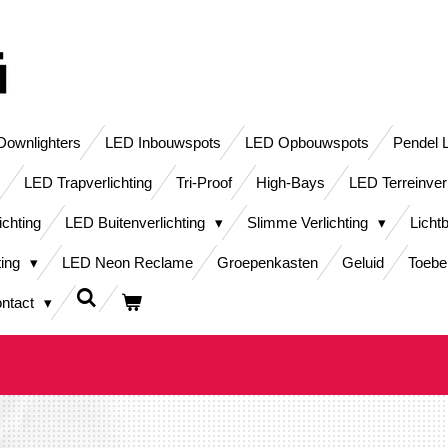
ownlighters
LED Inbouwspots
LED Opbouwspots
Pendel 
LED Trapverlichting
Tri-Proof
High-Bays
LED Terreinver
ichting
LED Buitenverlichting
Slimme Verlichting
Licht
ting
LED Neon Reclame
Groepenkasten
Geluid
Toebe
ntact