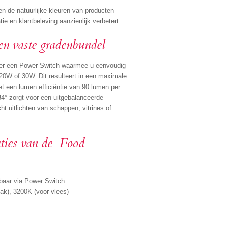
en de natuurlijke kleuren van producten
ie en klantbeleving aanzienlijk verbetert.
en vaste gradenbundel
ver een Power Switch waarmee u eenvoudig
20W of 30W. Dit resulteert in een maximale
t een lumen efficiëntie van 90 lumen per
4° zorgt voor een uitgebalanceerde
cht uitlichten van schappen, vitrines of
aties van de Food
baar via Power Switch
bak), 3200K (voor vlees)