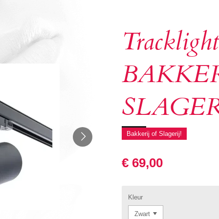
Tracklight
BAKKERI
SLAGER
Bakkerij of Slagerij!
€ 69,00
Kleur