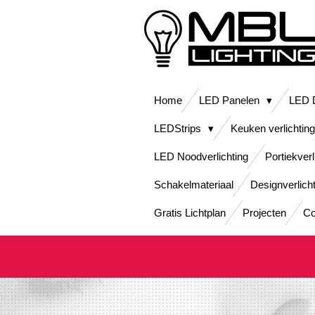
Ga
direct
naar
de
hoofdinhoud
Home
LED Panelen
LED D
LEDStrips
Keuken verlichting
LED Noodverlichting
Portiekverl
Schakelmateriaal
Designverlich
Gratis Lichtplan
Projecten
Co