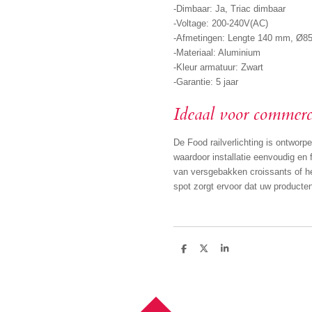
-Dimbaar: Ja, Triac dimbaar
-Voltage: 200-240V(AC)
-Afmetingen: Lengte 140 mm, Ø
-Materiaal: Aluminium
-Kleur armatuur: Zwart
-Garantie: 5 jaar
Ideaal voor commerci
De Food railverlichting is ontworp
waardoor installatie eenvoudig en f
van versgebakken croissants of h
spot zorgt ervoor dat uw producten
D
D
S
e
e
h
l
e
a
e
l
r
n
e