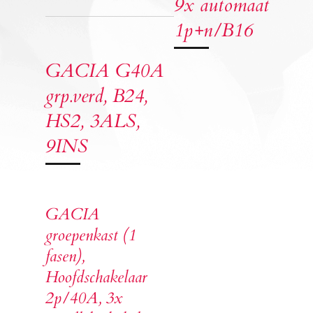
9x automaat
1p+n/B16
GACIA G40A
grp.verd, B24,
HS2, 3ALS,
9INS
GACIA
groepenkast (1
fasen),
Hoofdschakelaar
2p/40A, 3x