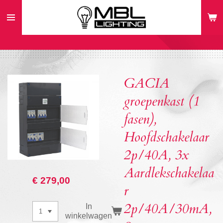
Ga
direct
naar
de
hoofdinhoud
GACIA
groepenkast (1
fasen),
Hoofdschakelaar
2p/40A, 3x
Aardlekschakelaa
€ 279,00
r
2p/40A/30mA,
In
winkelwagen