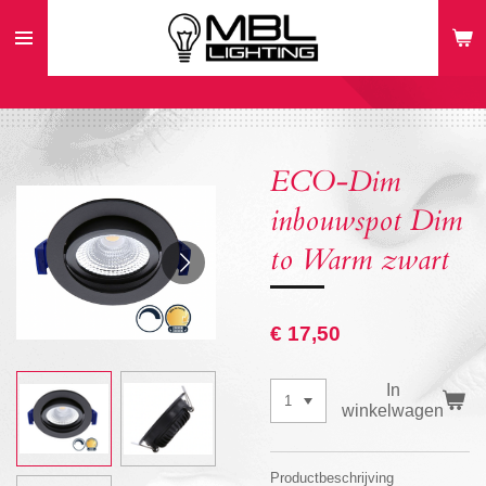
Ga
direct
naar
de
hoofdinhoud
ECO-Dim
inbouwspot Dim
to Warm zwart
€ 17,50
In
winkelwagen
Productbeschrijving