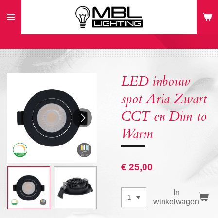
Ga
direct
naar
de
hoofdinhoud
LED inbouw
spot Aria Zwart
CCT en Dim to
Warm
€ 25,00
In
winkelwagen