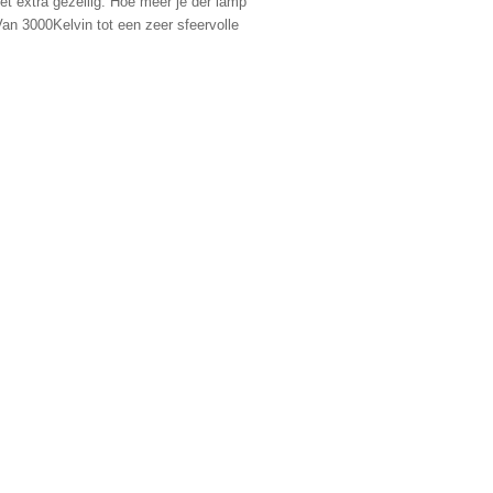
et extra gezellig. Hoe meer je der lamp
Van 3000Kelvin tot een zeer sfeervolle