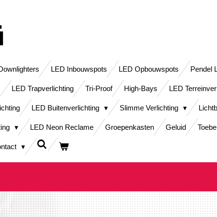
ownlighters
LED Inbouwspots
LED Opbouwspots
Pendel 
LED Trapverlichting
Tri-Proof
High-Bays
LED Terreinver
ichting
LED Buitenverlichting
Slimme Verlichting
Licht
ting
LED Neon Reclame
Groepenkasten
Geluid
Toebe
ntact