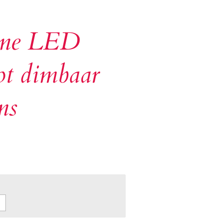
nne LED
ot dimbaar
ns