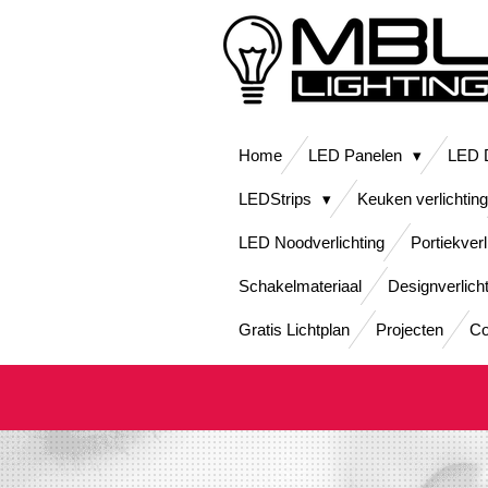
Ga
direct
naar
de
hoofdinhoud
Home
LED Panelen
LED D
LEDStrips
Keuken verlichting
LED Noodverlichting
Portiekverl
Schakelmateriaal
Designverlich
Gratis Lichtplan
Projecten
Co