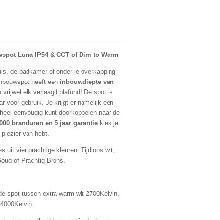
wspot Luna IP54 & CCT of Dim to Warm
huis, de badkamer of onder je overkapping
 inbouwspot heeft een
inbouwdiepte van
in vrijwel elk verlaagd plafond! De spot is
ar voor gebruik. Je krijgt er namelijk een
e heel eenvoudig kunt doorkoppelen naar de
000 branduren en 5 jaar garantie
kies je
g plezier van hebt.
es uit vier prachtige kleuren: Tijdloos wit,
oud of Prachtig Brons.
 de spot tussen extra warm wit 2700Kelvin,
 4000Kelvin.