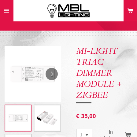
Ga
direct
naar
de
hoofdinhoud
MI-LIGHT
TRIAC
DIMMER
MODULE +
ZIGBEE
€ 35,00
In