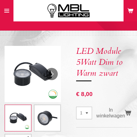
Ga
direct
naar
de
hoofdinhoud
LED Module
5Watt Dim to
Warm zwart
€ 8,00
In
winkelwagen