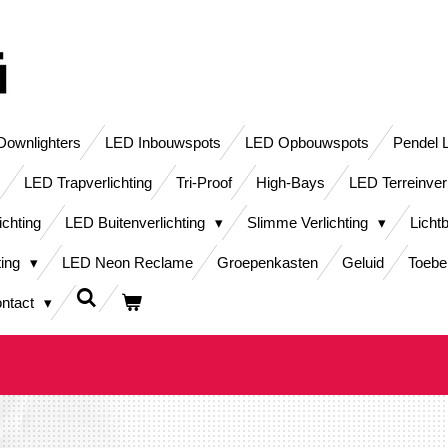
ownlighters
LED Inbouwspots
LED Opbouwspots
Pendel 
LED Trapverlichting
Tri-Proof
High-Bays
LED Terreinver
ichting
LED Buitenverlichting
Slimme Verlichting
Licht
ting
LED Neon Reclame
Groepenkasten
Geluid
Toebe
ntact