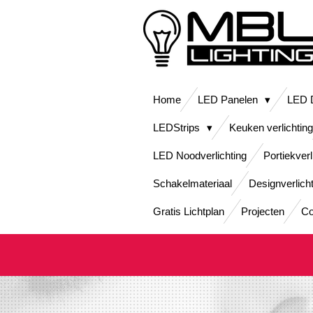
Ga
direct
naar
de
hoofdinhoud
Home
LED Panelen
LED D
LEDStrips
Keuken verlichting
LED Noodverlichting
Portiekverl
Schakelmateriaal
Designverlich
Gratis Lichtplan
Projecten
Co