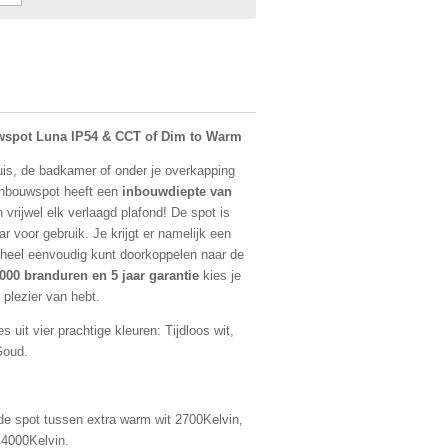
wspot Luna IP54 & CCT of Dim to Warm
huis, de badkamer of onder je overkapping
 inbouwspot heeft een
inbouwdiepte van
in vrijwel elk verlaagd plafond! De spot is
ar voor gebruik. Je krijgt er namelijk een
e heel eenvoudig kunt doorkoppelen naar de
000 branduren en 5 jaar garantie
kies je
g plezier van hebt.
es uit vier prachtige kleuren: Tijdloos wit,
Goud.
 de spot tussen extra warm wit 2700Kelvin,
 4000Kelvin.