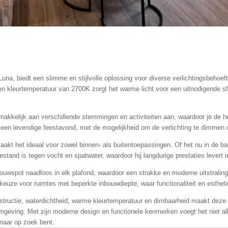
a, biedt een slimme en stijlvolle oplossing voor diverse verlichtingsbehoeften,
en kleurtemperatuur van 2700K zorgt het warme licht voor een uitnodigende sfe
kkelijk aan verschillende stemmingen en activiteiten aan, waardoor je de h
een levendige feestavond, met de mogelijkheid om de verlichting te dimmen cr
kt het ideaal voor zowel binnen- als buitentoepassingen. Of het nu in de badk
tand is tegen vocht en spatwater, waardoor hij langdurige prestaties levert 
bouwspot naadloos in elk plafond, waardoor een strakke en moderne uitstraling
keuze voor ruimtes met beperkte inbouwdiepte, waar functionaliteit en esthet
tructie, waterdichtheid, warme kleurtemperatuur en dimbaarheid maakt deze
mgeving. Met zijn moderne design en functionele kenmerken voegt het niet alle
naar op zoek bent.