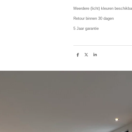
Meerdere (licht) kleuren beschikba
Retour binnen 30 dagen
5 Jaar garantie
D
D
S
e
e
h
l
e
a
e
l
r
n
e