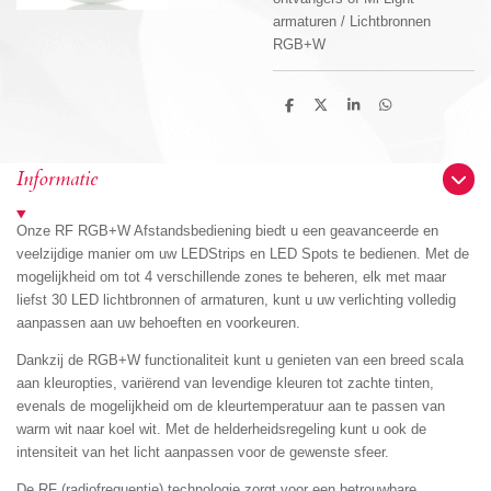
armaturen / Lichtbronnen
RGB+W
D
D
S
D
e
e
h
e
l
e
a
l
e
l
r
e
n
e
n
Informatie
Onze RF RGB+W Afstandsbediening biedt u een geavanceerde en
veelzijdige manier om uw LEDStrips en LED Spots te bedienen. Met de
mogelijkheid om tot 4 verschillende zones te beheren, elk met maar
liefst 30 LED lichtbronnen of armaturen, kunt u uw verlichting volledig
aanpassen aan uw behoeften en voorkeuren.
Dankzij de RGB+W functionaliteit kunt u genieten van een breed scala
aan kleuropties, variërend van levendige kleuren tot zachte tinten,
evenals de mogelijkheid om de kleurtemperatuur aan te passen van
warm wit naar koel wit. Met de helderheidsregeling kunt u ook de
intensiteit van het licht aanpassen voor de gewenste sfeer.
De RF (radiofrequentie) technologie zorgt voor een betrouwbare