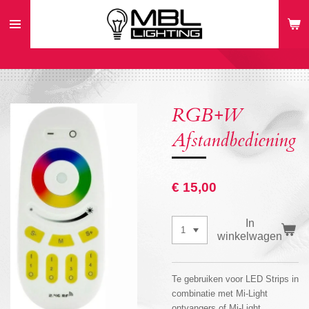
Ga
direct
naar
de
hoofdinhoud
RGB+W
Afstandbediening
€ 15,00
In
winkelwagen
Te gebruiken voor LED Strips in
combinatie met Mi-Light
ontvangers of Mi-Light