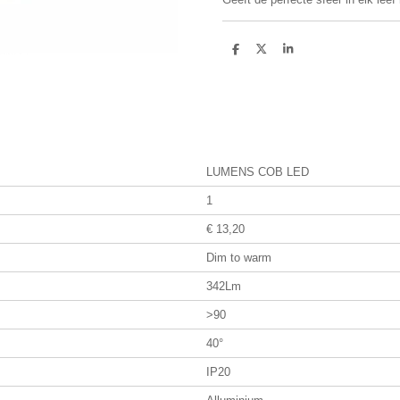
D
D
S
e
e
h
l
e
a
e
l
r
n
e
LUMENS COB LED
1
€ 13,20
Dim to warm
342Lm
>90
40°
IP20