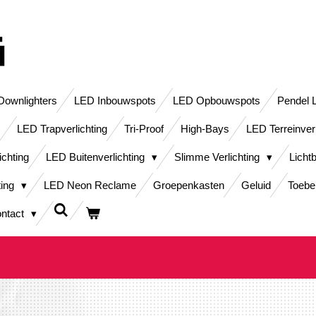
ownlighters
LED Inbouwspots
LED Opbouwspots
Pendel 
LED Trapverlichting
Tri-Proof
High-Bays
LED Terreinver
ichting
LED Buitenverlichting
Slimme Verlichting
Licht
ting
LED Neon Reclame
Groepenkasten
Geluid
Toebe
ntact