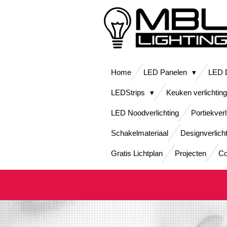
Ga
direct
naar
de
hoofdinhoud
Home
LED Panelen
LED D
LEDStrips
Keuken verlichting
LED Noodverlichting
Portiekverl
Schakelmateriaal
Designverlich
Gratis Lichtplan
Projecten
Co