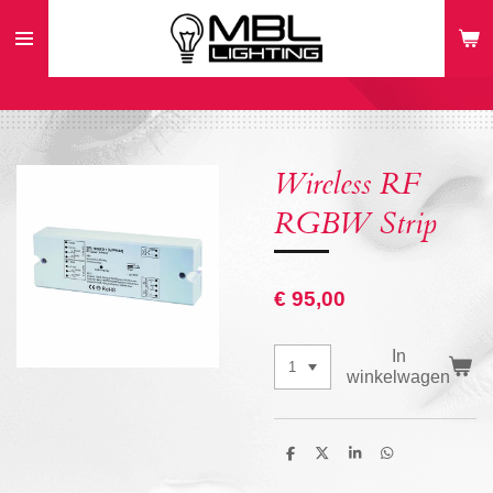
Ga
direct
naar
de
hoofdinhoud
Wireless RF
RGBW Strip
€ 95,00
In
winkelwagen
D
D
S
D
e
e
h
e
l
e
a
l