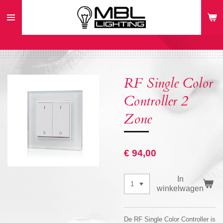
Ga
direct
naar
de
hoofdinhoud
RF Single Color
Controller 2
Zone
€ 94,00
In
winkelwagen
De RF Single Color Controller is