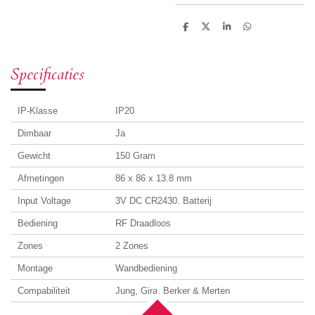
D
D
S
D
e
e
h
e
l
e
a
l
e
l
r
e
n
e
n
Specificaties
IP-Klasse
IP20
Dimbaar
Ja
Gewicht
150 Gram
Afmetingen
86 x 86 x 13.8 mm
Input Voltage
3V DC CR2430. Batterij
Bediening
RF Draadloos
Zones
2 Zones
Montage
Wandbediening
Compabiliteit
Jung, Gira, Berker & Merten