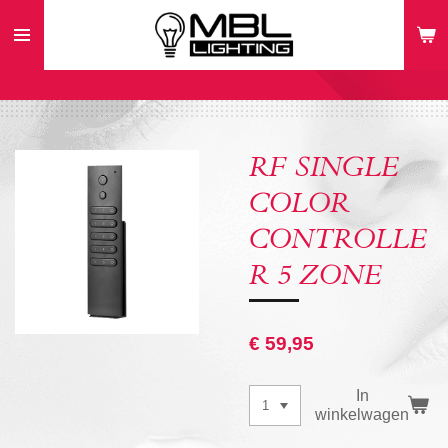
Ga
direct
naar
de
hoofdinhoud
RF SINGLE
COLOR
CONTROLLE
R 5 ZONE
€ 59,95
In
winkelwagen