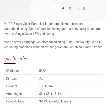
D
D
S
D
e
e
h
e
l
e
a
l
e
l
r
e
n
e
n
De RF Single Color Controller is een draadloze soft touch
afstandbediening. Deze afstandbediening geeft u eenvoudig de controle
over uw Single Color LED verlichting.
Met de strak vormgegeven afstandbediening kunt u eenvoudig uw LED
verlichting draadloos dimmen tot het gewenste lichtniveau voor 5 zones
specificaties
IP-Klasse
IP20
Dimbaar
Ja
Gewicht
150 Gram
Afmetingen
86 x 86 x 13.8 mm
Input Voltage
3V DC CR2430 Batterij