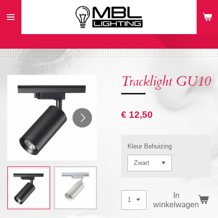
Ga
direct
naar
de
hoofdinhoud
Tracklight GU10
€ 12,50
Kleur Behuizing
In
winkelwagen