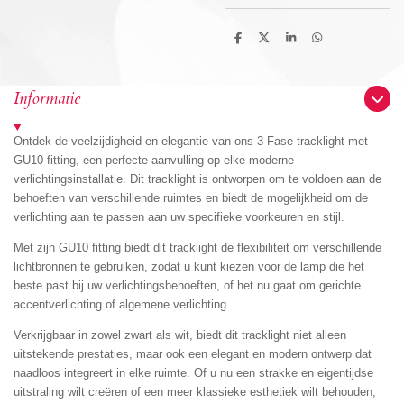
D
D
S
D
e
e
h
e
l
e
a
l
e
l
r
e
n
e
n
Informatie
Ontdek de veelzijdigheid en elegantie van ons 3-Fase tracklight met
GU10 fitting, een perfecte aanvulling op elke moderne
verlichtingsinstallatie. Dit tracklight is ontworpen om te voldoen aan de
behoeften van verschillende ruimtes en biedt de mogelijkheid om de
verlichting aan te passen aan uw specifieke voorkeuren en stijl.
Met zijn GU10 fitting biedt dit tracklight de flexibiliteit om verschillende
lichtbronnen te gebruiken, zodat u kunt kiezen voor de lamp die het
beste past bij uw verlichtingsbehoeften, of het nu gaat om gerichte
accentverlichting of algemene verlichting.
Verkrijgbaar in zowel zwart als wit, biedt dit tracklight niet alleen
uitstekende prestaties, maar ook een elegant en modern ontwerp dat
naadloos integreert in elke ruimte. Of u nu een strakke en eigentijdse
uitstraling wilt creëren of een meer klassieke esthetiek wilt behouden,