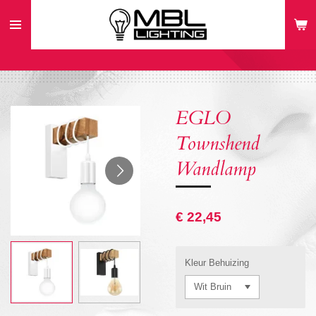
Ga
direct
naar
de
hoofdinhoud
EGLO
Townshend
Wandlamp
€ 22,45
Kleur Behuizing