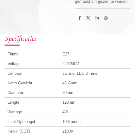
gemaakt om gezien te worden.
D
D
S
D
e
e
h
e
l
e
a
l
e
l
r
e
n
e
n
Specificaties
Fitting
E27
Voltage
220-240V
Dimbaar
Ja, met LED dimmer
Netto Gewicht
42 Gram
Diameter
80mm
Lengte
120mm
Wattage
4W
Licht Opbrengst
100Lumen
Kelvin (CCT)
2100K