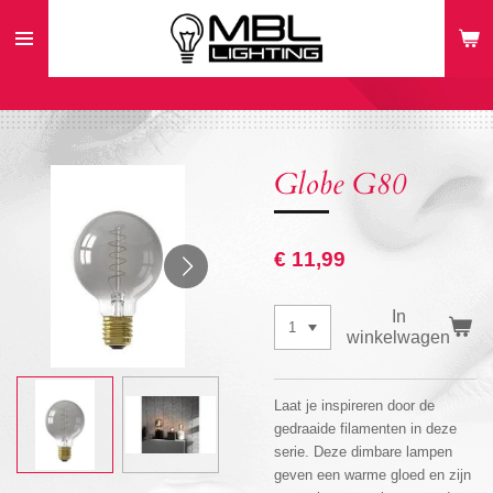
Ga
direct
naar
de
hoofdinhoud
Globe G80
€ 11,99
In
winkelwagen
Laat je inspireren door de
gedraaide filamenten in deze
serie. Deze dimbare lampen
geven een warme gloed en zijn