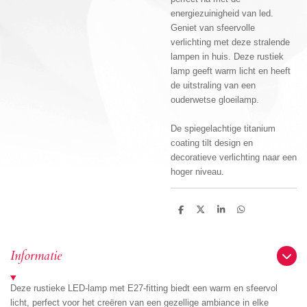
energiezuinigheid van led.
Geniet van sfeervolle
verlichting met deze stralende
lampen in huis. Deze rustiek
lamp geeft warm licht en heeft
de uitstraling van een
ouderwetse gloeilamp.
De spiegelachtige titanium
coating tilt design en
decoratieve verlichting naar een
hoger niveau.
D
D
S
D
e
e
h
e
l
e
a
l
e
l
r
e
n
e
n
Informatie
Deze rustieke LED-lamp met E27-fitting biedt een warm en sfeervol
licht, perfect voor het creëren van een gezellige ambiance in elke