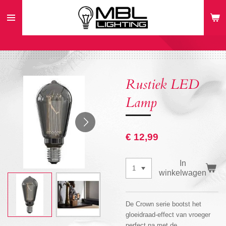
Ga
direct
naar
de
hoofdinhoud
Rustiek LED
Lamp
€ 12,99
In
winkelwagen
De Crown serie bootst het
gloeidraad-effect van vroeger
perfect na met de