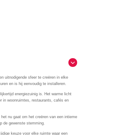
uitnodigende sfeer te creëren in elke
en en is hij eenvoudig te installeren.
jkertijd energiezuinig is. Het warme licht
r in woonruimtes, restaurants, cafés en
het nu gaat om het creëren van een intieme
 op de gewenste stemming.
ijdige keuze voor elke ruimte waar een