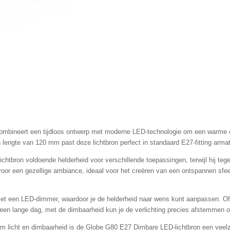
mbineert een tijdloos ontwerp met moderne LED-technologie om een warme en 
engte van 120 mm past deze lichtbron perfect in standaard E27-fitting armatur
bron voldoende helderheid voor verschillende toepassingen, terwijl hij tegeli
oor een gezellige ambiance, ideaal voor het creëren van een ontspannen sfee
et een LED-dimmer, waardoor je de helderheid naar wens kunt aanpassen. Of 
a een lange dag, met de dimbaarheid kun je de verlichting precies afstemmen
arm licht en dimbaarheid is de Globe G80 E27 Dimbare LED-lichtbron een veelz