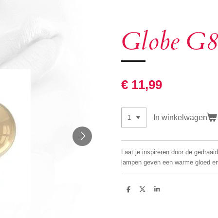
Globe G
€ 11,99
In winkelwagen
Laat je inspireren door de gedraai
lampen geven een warme gloed en
D
D
S
e
e
h
l
e
a
e
l
r
n
e