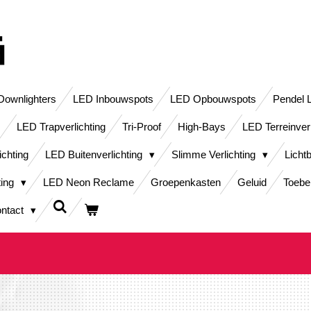
ownlighters
LED Inbouwspots
LED Opbouwspots
Pendel 
LED Trapverlichting
Tri-Proof
High-Bays
LED Terreinver
ichting
LED Buitenverlichting
Slimme Verlichting
Licht
ting
LED Neon Reclame
Groepenkasten
Geluid
Toebe
ntact