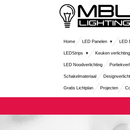
Ga
direct
naar
de
hoofdinhoud
Home
LED Panelen
LED D
LEDStrips
Keuken verlichting
LED Noodverlichting
Portiekverl
Schakelmateriaal
Designverlich
Gratis Lichtplan
Projecten
Co