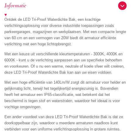
n
e
n
Informatie
Ontdek de LED Tri-Proof Waterdichte Bak, een krachtige
verlichtingsoplossing voor diverse industriële toepassingen zoals
parkeergarages, magazijnen en werkplaatsen. Met een compacte lengte
van 60 cm en een vermogen van 20W biedt dit armatuur efficiënte
verlichting met een hoge lichtopbrengst.
Met een keuze uit verschillende kleurtemperaturen - 3000K, 4000K en
6000K - kunt u de verlichting aanpassen aan uw specifieke behoeften
en voorkeuren. Of u nu een warme, neutrale of koele sfeer wilt creëren,
deze LED Tri-Proof Waterdichte Bak kan aan uw eisen voldoen.
Met een hoge efficiëntie van 140Lm/W zorgt dit armatuur voor helder en
gelijkmatig licht, terwijl het tegelijkertijd energiezuinig is. Bovendien
heeft het armatuur een IP65-classificatie, wat betekent dat het
beschermd is tegen stof en waterstralen, waardoor het ideaal is voor
vochtige omgevingen.
Een ander voordeel van deze LED Tri-Proof Waterdichte Bak is dat ze
doorkoppelbaar zijn, waardoor u meerdere armaturen naadloos kunt
verbinden voor een uniforme verlichtingsoplossing in grotere ruimtes.