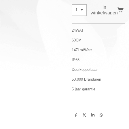
In
winkelwagen
24WATT
60CM
147Lm/Watt
IP65
Doorkoppelbaar
50.000 Branduren
5 jaar garantie
D
D
S
D
e
e
h
e
l
e
a
l
e
l
r
e