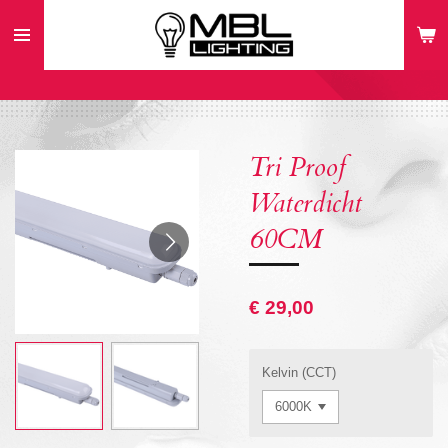
Ga
direct
naar
de
hoofdinhoud
Tri Proof
Waterdicht
60CM
€ 29,00
Kelvin (CCT)