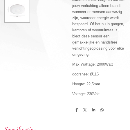
jouw verlichting alleen brandt
wanneer er mensen aanwezig
zijn, waardoor energie wordt
bespaard. Of het nu in gangen,
kantoren of woonruimtes is,
biedt deze sensor een
gemakkelijke en handsfree
verlichtingsoplossing voor elke
omgeving.
Max Wattage: 2000Watt
doorsnee: Ø115
Hoogte: 22,5mm
Voltage: 230Volt
D
D
S
D
e
e
h
e
l
e
a
l
e
l
r
e
n
e
n
Specificaties