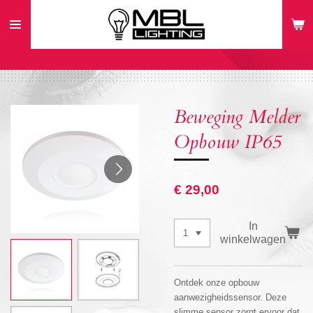
Ga
direct
naar
de
hoofdinhoud
Beweging Melder
Opbouw IP65
€ 29,00
In
winkelwagen
Ontdek onze opbouw
aanwezigheidssensor. Deze
slimme sensor zorgt ervoor dat