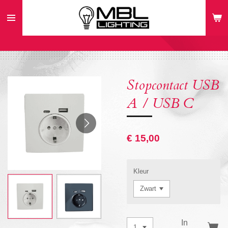
Ga
direct
naar
de
hoofdinhoud
Stopcontact USB
A / USB C
€ 15,00
Kleur
In