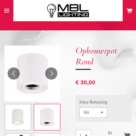
Ga
direct
naar
de
hoofdinhoud
Opbouwspot
Rond
€ 30,00
Kleur Behuizing
In