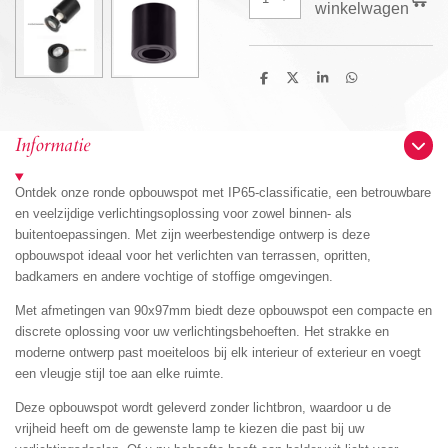
winkelwagen
D
D
S
D
e
e
h
e
l
e
a
l
e
l
r
e
n
e
n
Informatie
Ontdek onze ronde opbouwspot met IP65-classificatie, een betrouwbare
en veelzijdige verlichtingsoplossing voor zowel binnen- als
buitentoepassingen. Met zijn weerbestendige ontwerp is deze
opbouwspot ideaal voor het verlichten van terrassen, opritten,
badkamers en andere vochtige of stoffige omgevingen.
Met afmetingen van 90x97mm biedt deze opbouwspot een compacte en
discrete oplossing voor uw verlichtingsbehoeften. Het strakke en
moderne ontwerp past moeiteloos bij elk interieur of exterieur en voegt
een vleugje stijl toe aan elke ruimte.
Deze opbouwspot wordt geleverd zonder lichtbron, waardoor u de
vrijheid heeft om de gewenste lamp te kiezen die past bij uw