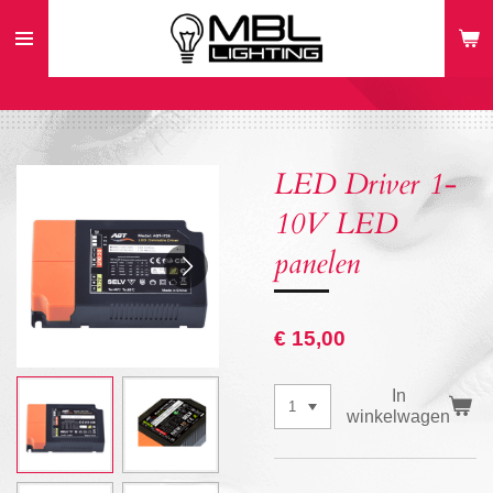
Ga
direct
naar
de
hoofdinhoud
LED Driver 1-
10V LED
panelen
€ 15,00
In
winkelwagen