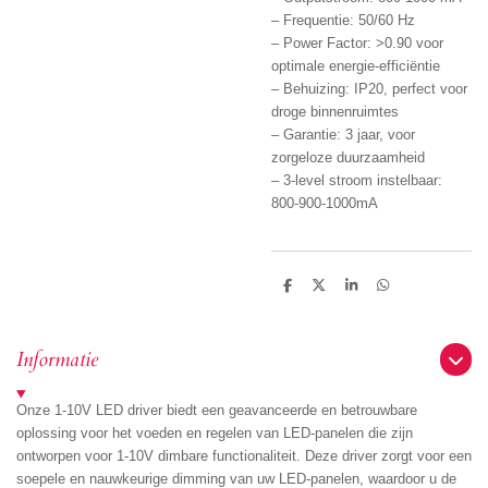
– Frequentie: 50/60 Hz
– Power Factor: >0.90 voor
optimale energie-efficiëntie
– Behuizing: IP20, perfect voor
droge binnenruimtes
– Garantie: 3 jaar, voor
zorgeloze duurzaamheid
– 3-level stroom instelbaar:
800-900-1000mA
D
D
S
D
e
e
h
e
l
e
a
l
e
l
r
e
n
e
n
Informatie
Onze 1-10V LED driver biedt een geavanceerde en betrouwbare
oplossing voor het voeden en regelen van LED-panelen die zijn
ontworpen voor 1-10V dimbare functionaliteit. Deze driver zorgt voor een
soepele en nauwkeurige dimming van uw LED-panelen, waardoor u de