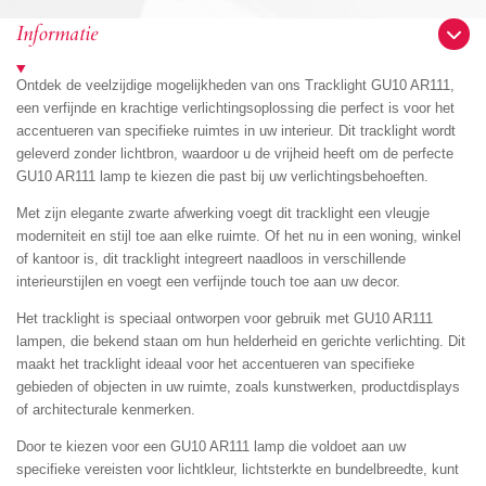
e
l
r
e
n
e
n
Informatie
Ontdek de veelzijdige mogelijkheden van ons Tracklight GU10 AR111,
een verfijnde en krachtige verlichtingsoplossing die perfect is voor het
accentueren van specifieke ruimtes in uw interieur. Dit tracklight wordt
geleverd zonder lichtbron, waardoor u de vrijheid heeft om de perfecte
GU10 AR111 lamp te kiezen die past bij uw verlichtingsbehoeften.
Met zijn elegante zwarte afwerking voegt dit tracklight een vleugje
moderniteit en stijl toe aan elke ruimte. Of het nu in een woning, winkel
of kantoor is, dit tracklight integreert naadloos in verschillende
interieurstijlen en voegt een verfijnde touch toe aan uw decor.
Het tracklight is speciaal ontworpen voor gebruik met GU10 AR111
lampen, die bekend staan om hun helderheid en gerichte verlichting. Dit
maakt het tracklight ideaal voor het accentueren van specifieke
gebieden of objecten in uw ruimte, zoals kunstwerken, productdisplays
of architecturale kenmerken.
Door te kiezen voor een GU10 AR111 lamp die voldoet aan uw
specifieke vereisten voor lichtkleur, lichtsterkte en bundelbreedte, kunt