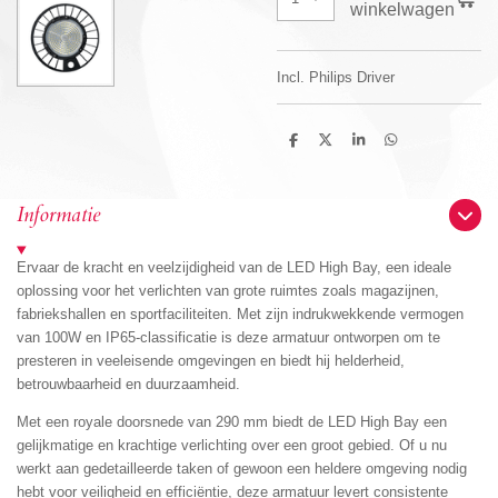
winkelwagen
Incl. Philips Driver
D
D
S
D
e
e
h
e
l
e
a
l
e
l
r
e
n
e
n
Informatie
Ervaar de kracht en veelzijdigheid van de LED High Bay, een ideale
oplossing voor het verlichten van grote ruimtes zoals magazijnen,
fabriekshallen en sportfaciliteiten. Met zijn indrukwekkende vermogen
van 100W en IP65-classificatie is deze armatuur ontworpen om te
presteren in veeleisende omgevingen en biedt hij helderheid,
betrouwbaarheid en duurzaamheid.
Met een royale doorsnede van 290 mm biedt de LED High Bay een
gelijkmatige en krachtige verlichting over een groot gebied. Of u nu
werkt aan gedetailleerde taken of gewoon een heldere omgeving nodig
hebt voor veiligheid en efficiëntie, deze armatuur levert consistente