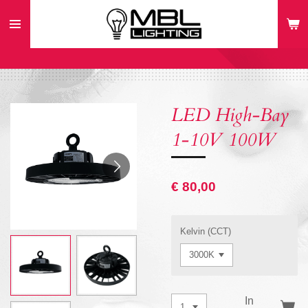
Ga
direct
naar
de
hoofdinhoud
LED High-Bay
1-10V 100W
€ 80,00
Kelvin (CCT)
In