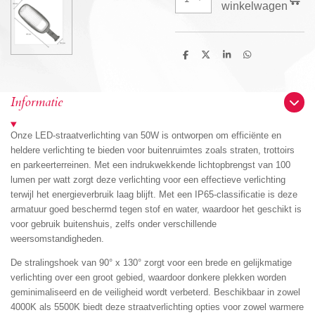
winkelwagen
D
D
S
D
e
e
h
e
l
e
a
l
e
l
r
e
n
e
n
Informatie
Onze LED-straatverlichting van 50W is ontworpen om efficiënte en
heldere verlichting te bieden voor buitenruimtes zoals straten, trottoirs
en parkeerterreinen. Met een indrukwekkende lichtopbrengst van 100
lumen per watt zorgt deze verlichting voor een effectieve verlichting
terwijl het energieverbruik laag blijft. Met een IP65-classificatie is deze
armatuur goed beschermd tegen stof en water, waardoor het geschikt is
voor gebruik buitenshuis, zelfs onder verschillende
weersomstandigheden.
De stralingshoek van 90° x 130° zorgt voor een brede en gelijkmatige
verlichting over een groot gebied, waardoor donkere plekken worden
geminimaliseerd en de veiligheid wordt verbeterd. Beschikbaar in zowel
4000K als 5500K biedt deze straatverlichting opties voor zowel warmere