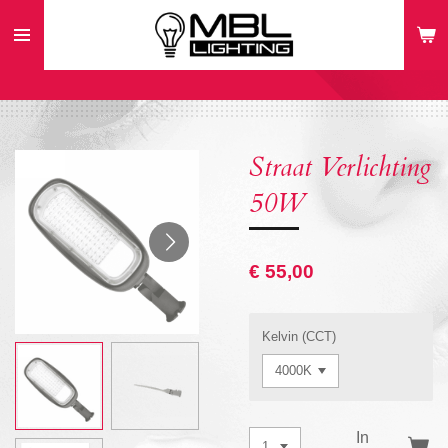
Ga
direct
naar
de
hoofdinhoud
Straat Verlichting
50W
€ 55,00
Kelvin (CCT)
In