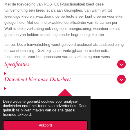
Met de toevoeging van RGB+CCT-functionaliteit biedt deze
tuinverlichting een breed scala aan kleuropties, van warm wit tot
levendige kleuren, waardoor u de perfecte sfeer kunt creëren voor elke
gelegenheid. Met een indrukwekkende efficiëntie van 75 Lumen per
Watt is deze verlichting ook nog eens energiezuinig, waardoor u kunt
genieten van heldere verlichting zonder hoge energiekosten.
Let op: Deze tuinverlichting wordt geleverd exclusief afstandsbediening
en wandbediening. Deze zijn apart verkrijgbaar en bieden extra
functionaliteit voor het aanpassen van de verlichting naar wens.
Specificaties
Download hier onze Datasheet
TOP
Deze website gebruikt cookies voor analyse-
doeleinden en/of het tonen van advertenties. Door
gebruik te blijven maken van de site gaat u
hiermee akkoord.
© 2020 - 2026 mbllighting
Powered by
JouwWeb
Akkoord