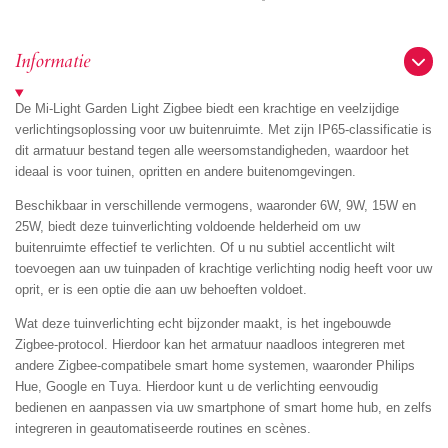
e
e
h
e
l
e
a
l
e
l
r
e
n
e
n
Informatie
De Mi-Light Garden Light Zigbee biedt een krachtige en veelzijdige
verlichtingsoplossing voor uw buitenruimte. Met zijn IP65-classificatie is
dit armatuur bestand tegen alle weersomstandigheden, waardoor het
ideaal is voor tuinen, opritten en andere buitenomgevingen.
Beschikbaar in verschillende vermogens, waaronder 6W, 9W, 15W en
25W, biedt deze tuinverlichting voldoende helderheid om uw
buitenruimte effectief te verlichten. Of u nu subtiel accentlicht wilt
toevoegen aan uw tuinpaden of krachtige verlichting nodig heeft voor uw
oprit, er is een optie die aan uw behoeften voldoet.
Wat deze tuinverlichting echt bijzonder maakt, is het ingebouwde
Zigbee-protocol. Hierdoor kan het armatuur naadloos integreren met
andere Zigbee-compatibele smart home systemen, waaronder Philips
Hue, Google en Tuya. Hierdoor kunt u de verlichting eenvoudig
bedienen en aanpassen via uw smartphone of smart home hub, en zelfs
integreren in geautomatiseerde routines en scènes.