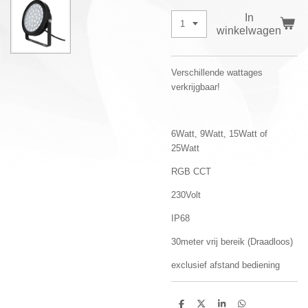
In
winkelwagen
Verschillende wattages
verkrijgbaar!
6Watt, 9Watt, 15Watt of
25Watt
RGB CCT
230Volt
IP68
30meter vrij bereik (Draadloos)
exclusief afstand bediening
D
D
S
D