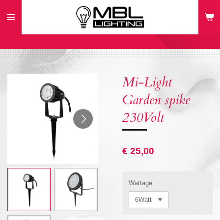
Ga
direct
naar
de
hoofdinhoud
Mi-Light
Garden spike
230Volt
€ 25,00
Wattage