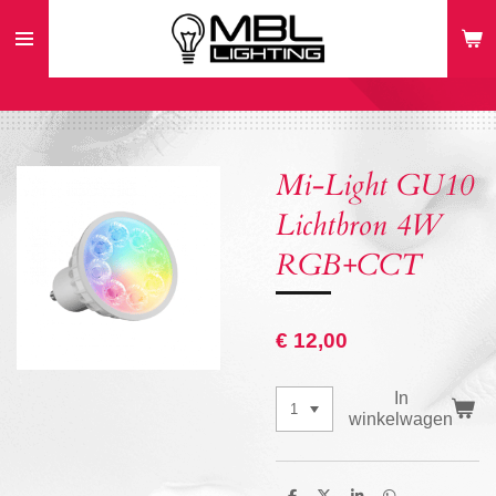
Ga
direct
naar
de
hoofdinhoud
Mi-Light GU10
Lichtbron 4W
RGB+CCT
€ 12,00
In
winkelwagen