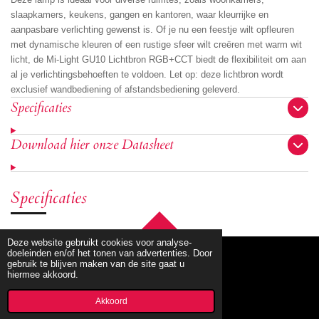
slaapkamers, keukens, gangen en kantoren, waar kleurrijke en
aanpasbare verlichting gewenst is. Of je nu een feestje wilt opfleuren
met dynamische kleuren of een rustige sfeer wilt creëren met warm wit
licht, de Mi-Light GU10 Lichtbron RGB+CCT biedt de flexibiliteit om aan
al je verlichtingsbehoeften te voldoen. Let op: deze lichtbron wordt
exclusief wandbediening of afstandsbediening geleverd.
Specificaties
Download hier onze Datasheet
Specificaties
TOP
Deze website gebruikt cookies voor analyse-
doeleinden en/of het tonen van advertenties. Door
gebruik te blijven maken van de site gaat u
hiermee akkoord.
© 2020 - 2026 mbllighting
Powered by
JouwWeb
Akkoord