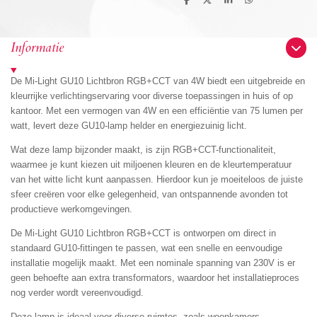
D
D
S
D
e
e
h
e
l
e
a
l
e
l
r
e
n
e
n
Informatie
De Mi-Light GU10 Lichtbron RGB+CCT van 4W biedt een uitgebreide en
kleurrijke verlichtingservaring voor diverse toepassingen in huis of op
kantoor. Met een vermogen van 4W en een efficiëntie van 75 lumen per
watt, levert deze GU10-lamp helder en energiezuinig licht.
Wat deze lamp bijzonder maakt, is zijn RGB+CCT-functionaliteit,
waarmee je kunt kiezen uit miljoenen kleuren en de kleurtemperatuur
van het witte licht kunt aanpassen. Hierdoor kun je moeiteloos de juiste
sfeer creëren voor elke gelegenheid, van ontspannende avonden tot
productieve werkomgevingen.
De Mi-Light GU10 Lichtbron RGB+CCT is ontworpen om direct in
standaard GU10-fittingen te passen, wat een snelle en eenvoudige
installatie mogelijk maakt. Met een nominale spanning van 230V is er
geen behoefte aan extra transformators, waardoor het installatieproces
nog verder wordt vereenvoudigd.
Deze lamp is ideaal voor diverse ruimtes, zoals woonkamers,