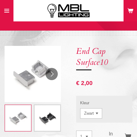
Ga
direct
naar
de
hoofdinhoud
End Cap
Surface10
€ 2,00
Kleur
In