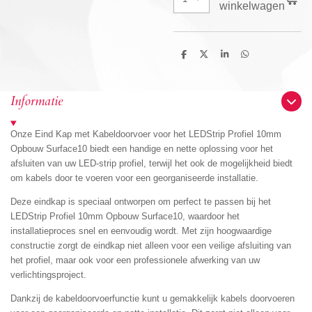
winkelwagen
D
D
S
D
e
e
h
e
l
e
a
l
e
l
r
e
n
e
n
Informatie
Onze Eind Kap met Kabeldoorvoer voor het LEDStrip Profiel 10mm
Opbouw Surface10 biedt een handige en nette oplossing voor het
afsluiten van uw LED-strip profiel, terwijl het ook de mogelijkheid biedt
om kabels door te voeren voor een georganiseerde installatie.
Deze eindkap is speciaal ontworpen om perfect te passen bij het
LEDStrip Profiel 10mm Opbouw Surface10, waardoor het
installatieproces snel en eenvoudig wordt. Met zijn hoogwaardige
constructie zorgt de eindkap niet alleen voor een veilige afsluiting van
het profiel, maar ook voor een professionele afwerking van uw
verlichtingsproject.
Dankzij de kabeldoorvoerfunctie kunt u gemakkelijk kabels doorvoeren