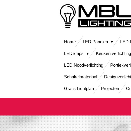
Ga
direct
naar
de
hoofdinhoud
Home
LED Panelen
LED D
LEDStrips
Keuken verlichting
LED Noodverlichting
Portiekverl
Schakelmateriaal
Designverlich
Gratis Lichtplan
Projecten
Co