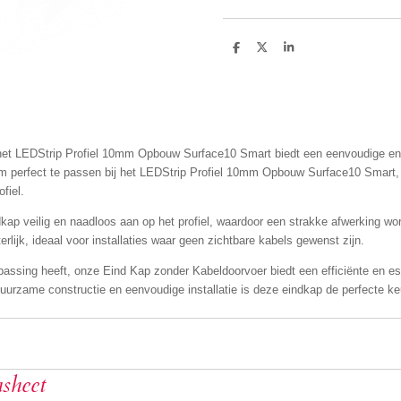
D
D
S
e
e
h
l
e
a
e
l
r
n
e
et LEDStrip Profiel 10mm Opbouw Surface10 Smart biedt een eenvoudige en 
 om perfect te passen bij het LEDStrip Profiel 10mm Opbouw Surface10 Smart,
fiel.
ndkap veilig en naadloos aan op het profiel, waardoor een strakke afwerking w
rlijk, ideaal voor installaties waar geen zichtbare kabels gewenst zijn.
passing heeft, onze Eind Kap zonder Kabeldoorvoer biedt een efficiënte en est
n duurzame constructie en eenvoudige installatie is deze eindkap de perfecte 
sheet