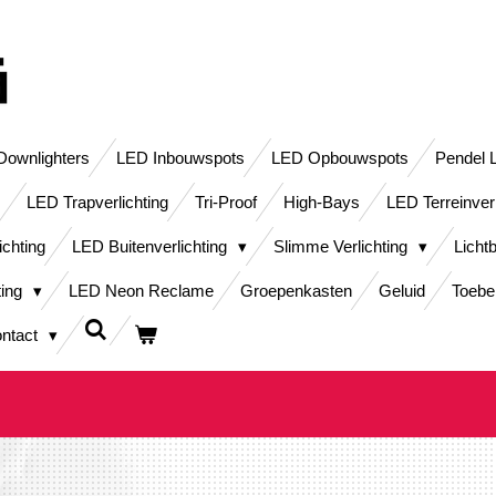
ownlighters
LED Inbouwspots
LED Opbouwspots
Pendel 
LED Trapverlichting
Tri-Proof
High-Bays
LED Terreinver
ichting
LED Buitenverlichting
Slimme Verlichting
Licht
ting
LED Neon Reclame
Groepenkasten
Geluid
Toebe
ntact