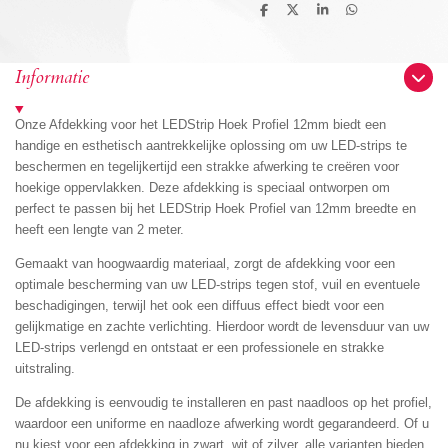
D
D
S
D
e
e
h
e
l
e
a
l
e
l
r
e
n
e
n
Informatie
Onze Afdekking voor het LEDStrip Hoek Profiel 12mm biedt een
handige en esthetisch aantrekkelijke oplossing om uw LED-strips te
beschermen en tegelijkertijd een strakke afwerking te creëren voor
hoekige oppervlakken. Deze afdekking is speciaal ontworpen om
perfect te passen bij het LEDStrip Hoek Profiel van 12mm breedte en
heeft een lengte van 2 meter.
Gemaakt van hoogwaardig materiaal, zorgt de afdekking voor een
optimale bescherming van uw LED-strips tegen stof, vuil en eventuele
beschadigingen, terwijl het ook een diffuus effect biedt voor een
gelijkmatige en zachte verlichting. Hierdoor wordt de levensduur van uw
LED-strips verlengd en ontstaat er een professionele en strakke
uitstraling.
De afdekking is eenvoudig te installeren en past naadloos op het profiel,
waardoor een uniforme en naadloze afwerking wordt gegarandeerd. Of u
nu kiest voor een afdekking in zwart, wit of zilver, alle varianten bieden