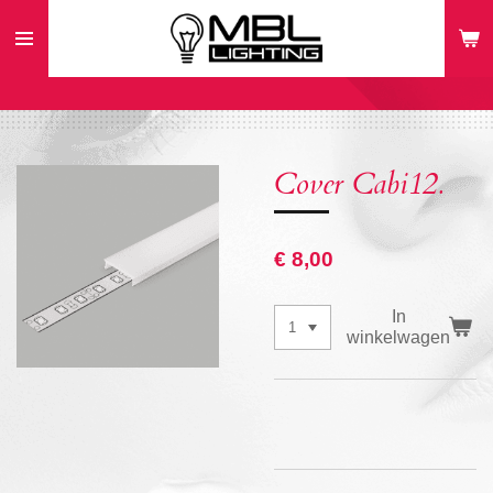
Ga
direct
naar
de
hoofdinhoud
Cover Cabi12.
€ 8,00
In
winkelwagen