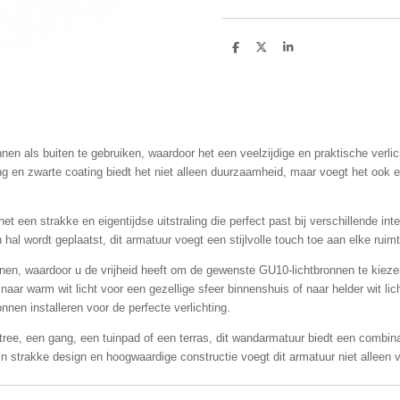
D
D
S
e
e
h
l
e
a
e
l
r
n
e
en als buiten te gebruiken, waardoor het een veelzijdige en praktische verlic
ng en zwarte coating biedt het niet alleen duurzaamheid, maar voegt het ook e
t een strakke en eigentijdse uitstraling die perfect past bij verschillende inte
 hal wordt geplaatst, dit armatuur voegt een stijlvolle touch toe aan elke ruimt
nnen, waardoor u de vrijheid heeft om de gewenste GU10-lichtbronnen te kiez
aar warm wit licht voor een gezellige sfeer binnenshuis of naar helder wit lich
nnen installeren voor de perfecte verlichting.
ree, een gang, een tuinpad of een terras, dit wandarmatuur biedt een combinat
jn strakke design en hoogwaardige constructie voegt dit armatuur niet alleen v