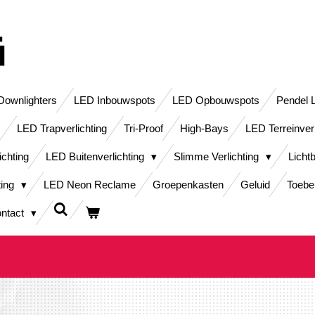
ownlighters
LED Inbouwspots
LED Opbouwspots
Pendel 
LED Trapverlichting
Tri-Proof
High-Bays
LED Terreinver
ichting
LED Buitenverlichting
Slimme Verlichting
Licht
ting
LED Neon Reclame
Groepenkasten
Geluid
Toebe
ntact