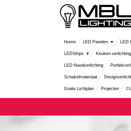
Ga
direct
naar
de
hoofdinhoud
Home
LED Panelen
LED D
LEDStrips
Keuken verlichting
LED Noodverlichting
Portiekverl
Schakelmateriaal
Designverlich
Gratis Lichtplan
Projecten
Co