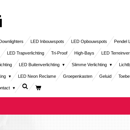
ownlighters
LED Inbouwspots
LED Opbouwspots
Pendel 
LED Trapverlichting
Tri-Proof
High-Bays
LED Terreinver
ichting
LED Buitenverlichting
Slimme Verlichting
Licht
ting
LED Neon Reclame
Groepenkasten
Geluid
Toebe
ntact