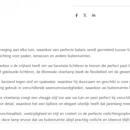
D
D
S
e
e
h
l
e
a
e
l
r
n
e
oeging aan elke tuin, waardoor een perfecte balans wordt gecreëerd tussen fu
chting voor paden, terrassen en andere buitenruimtes.
rdoor u de vrijheid heeft om uw favoriete lichtbron te kiezen die perfect past 
f gekleurde lichtbron, de Monreale vloerlamp biedt de flexibiliteit om de gewen
 bestand tegen stof en spatwater, waardoor hij duurzaam en geschikt is voor g
ig gebruik in verschillende weersomstandigheden, waardoor uw buitenruimte het 
vloerlamp voegt een vleugje stijl toe aan uw tuin en past perfect bij verschil
detail, waardoor het een tijdloos en elegant uiterlijk heeft dat jarenlang me
ctionaliteit, veelzijdigheid en stijl en creëert zo de perfecte verlichtingsopl
eze lamp ervoor dat uw buitenruimte altijd prachtig verlicht en sfeervol blijft