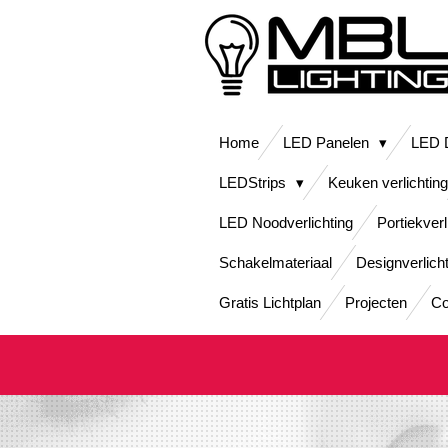
Ga
direct
naar
de
hoofdinhoud
Home
LED Panelen
LED D
LEDStrips
Keuken verlichting
LED Noodverlichting
Portiekverl
Schakelmateriaal
Designverlich
Gratis Lichtplan
Projecten
Co