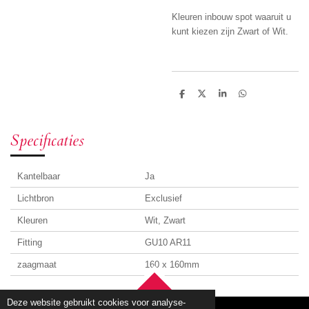
Kleuren inbouw spot waaruit u
kunt kiezen zijn Zwart of Wit.
D
D
S
D
e
e
h
e
l
e
a
l
e
l
r
e
n
e
n
Specificaties
Kantelbaar
Ja
Lichtbron
Exclusief
Kleuren
Wit, Zwart
Fitting
GU10 AR11
zaagmaat
160 x 160mm
TOP
Deze website gebruikt cookies voor analyse-