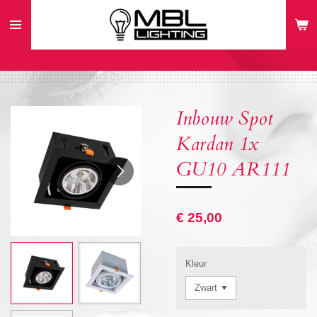
Ga
direct
naar
de
hoofdinhoud
Inbouw Spot
Kardan 1x
GU10 AR111
€ 25,00
Kleur