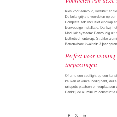
Voordelen van deze r
Kies voor eenvoud, kwaliteit en fle
De belangrijkste voordelen op een r
Complete set: Inclusief eindkap 
Eenvoudige installatie: Dankzij h
Modulair systeem: Eenvoudig uit te
Esthetisch ontwerp: Strakke alumin
Betrouwbare kwaliteit: 3 jaar garan
Perfect voor woning
toepassingen
Of u nu een spotlight op een kunstw
keuken of winkel nodig hebt, deze 
railspots plaatsen en verplaatsen 
Dankzij de aluminium constructie i
D
D
S