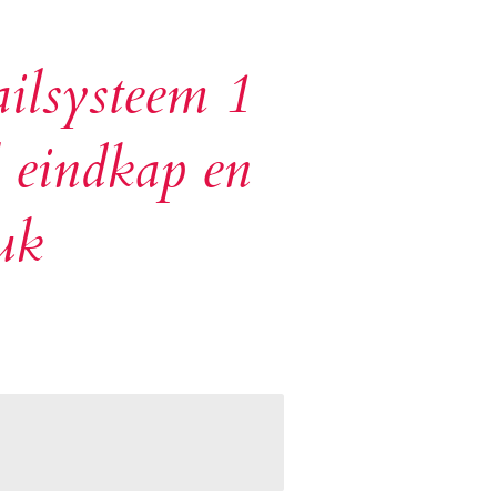
ilsysteem 1
l eindkap en
uk