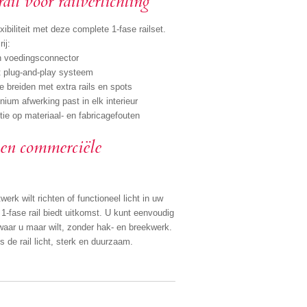
ail voor railverlichting
xibiliteit met deze complete 1-fase railset.
ij:
en voedingsconnector
et plug-and-play systeem
 breiden met extra rails en spots
ium afwerking past in elk interieur
tie op materiaal- en fabricagefouten
 en commerciële
erk wilt richten of functioneel licht in uw
1-fase rail biedt uitkomst. U kunt eenvoudig
waar u maar wilt, zonder hak- en breekwerk.
s de rail licht, sterk en duurzaam.