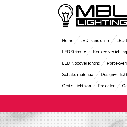
Ga
direct
naar
de
hoofdinhoud
Home
LED Panelen
LED D
LEDStrips
Keuken verlichting
LED Noodverlichting
Portiekverl
Schakelmateriaal
Designverlich
Gratis Lichtplan
Projecten
Co