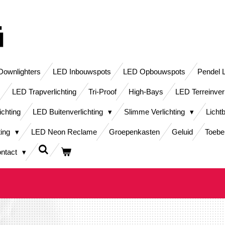
ownlighters
LED Inbouwspots
LED Opbouwspots
Pendel 
LED Trapverlichting
Tri-Proof
High-Bays
LED Terreinver
ichting
LED Buitenverlichting
Slimme Verlichting
Licht
ting
LED Neon Reclame
Groepenkasten
Geluid
Toebe
ntact