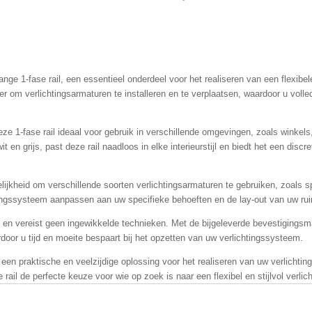
e
e
h
l
e
a
e
l
r
n
e
nge 1-fase rail, een essentieel onderdeel voor het realiseren van een flexibele
er om verlichtingsarmaturen te installeren en te verplaatsen, waardoor u volled
e 1-fase rail ideaal voor gebruik in verschillende omgevingen, zoals winkels,
it en grijs, past deze rail naadloos in elke interieurstijl en biedt het een discr
lijkheid om verschillende soorten verlichtingsarmaturen te gebruiken, zoals s
htingssysteem aanpassen aan uw specifieke behoeften en de lay-out van uw ru
ig en vereist geen ingewikkelde technieken. Met de bijgeleverde bevestigingsma
door u tijd en moeite bespaart bij het opzetten van uw verlichtingssysteem.
 een praktische en veelzijdige oplossing voor het realiseren van uw verlichtin
e rail de perfecte keuze voor wie op zoek is naar een flexibel en stijlvol verli