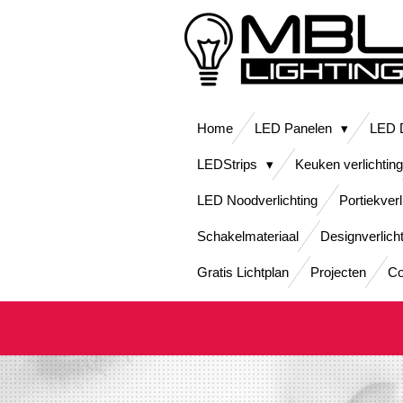
Ga
direct
naar
de
hoofdinhoud
Home
LED Panelen
LED D
LEDStrips
Keuken verlichting
LED Noodverlichting
Portiekverl
Schakelmateriaal
Designverlich
Gratis Lichtplan
Projecten
Co