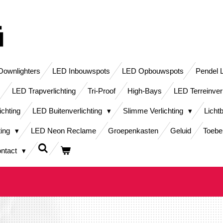
ownlighters
LED Inbouwspots
LED Opbouwspots
Pendel 
LED Trapverlichting
Tri-Proof
High-Bays
LED Terreinver
ichting
LED Buitenverlichting
Slimme Verlichting
Licht
ting
LED Neon Reclame
Groepenkasten
Geluid
Toebe
ntact