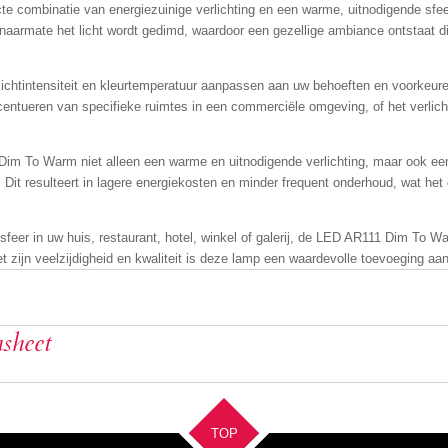
e combinatie van energiezuinige verlichting en een warme, uitnodigende sf
armate het licht wordt gedimd, waardoor een gezellige ambiance ontstaat die 
htintensiteit en kleurtemperatuur aanpassen aan uw behoeften en voorkeure
entueren van specifieke ruimtes in een commerciële omgeving, of het verlich
Dim To Warm niet alleen een warme en uitnodigende verlichting, maar ook ee
. Dit resulteert in lagere energiekosten en minder frequent onderhoud, wat h
 sfeer in uw huis, restaurant, hotel, winkel of galerij, de LED AR111 Dim To 
et zijn veelzijdigheid en kwaliteit is deze lamp een waardevolle toevoeging aan
sheet
TOP