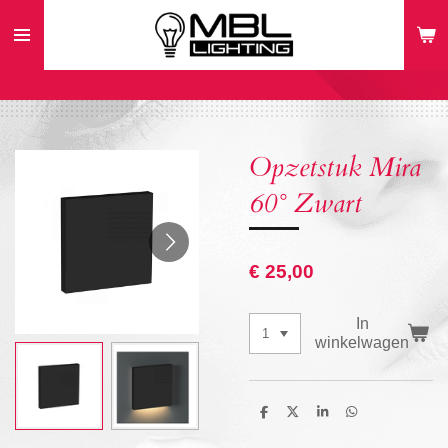
Ga
direct
naar
de
hoofdinhoud
Opzetstuk Mira
60° Zwart
€ 25,00
In
winkelwagen
D
D
S
D
e
e
h
e
l
e
a
l