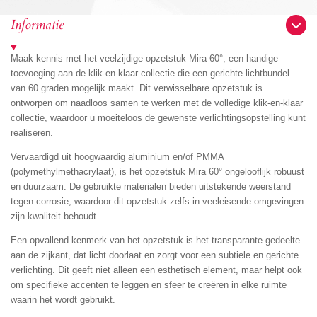
e
l
r
e
n
e
n
Informatie
Maak kennis met het veelzijdige opzetstuk Mira 60°, een handige
toevoeging aan de klik-en-klaar collectie die een gerichte lichtbundel
van 60 graden mogelijk maakt. Dit verwisselbare opzetstuk is
ontworpen om naadloos samen te werken met de volledige klik-en-klaar
collectie, waardoor u moeiteloos de gewenste verlichtingsopstelling kunt
realiseren.
Vervaardigd uit hoogwaardig aluminium en/of PMMA
(polymethylmethacrylaat), is het opzetstuk Mira 60° ongelooflijk robuust
en duurzaam. De gebruikte materialen bieden uitstekende weerstand
tegen corrosie, waardoor dit opzetstuk zelfs in veeleisende omgevingen
zijn kwaliteit behoudt.
Een opvallend kenmerk van het opzetstuk is het transparante gedeelte
aan de zijkant, dat licht doorlaat en zorgt voor een subtiele en gerichte
verlichting. Dit geeft niet alleen een esthetisch element, maar helpt ook
om specifieke accenten te leggen en sfeer te creëren in elke ruimte
waarin het wordt gebruikt.