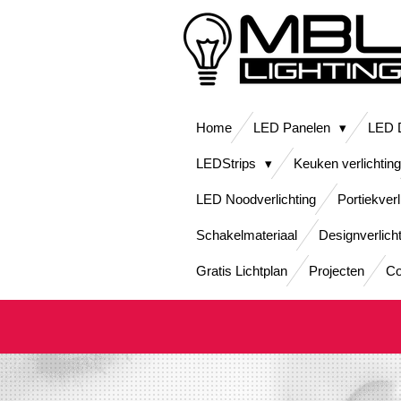
Ga
direct
naar
de
hoofdinhoud
Home
LED Panelen
LED D
LEDStrips
Keuken verlichting
LED Noodverlichting
Portiekverl
Schakelmateriaal
Designverlich
Gratis Lichtplan
Projecten
Co