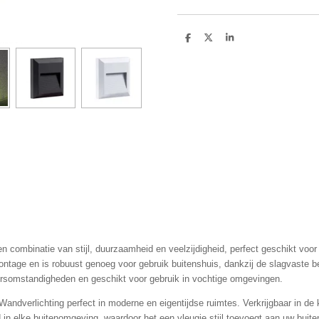
D
D
S
e
e
h
l
e
a
e
l
r
n
e
n combinatie van stijl, duurzaamheid en veelzijdigheid, perfect geschikt voor
tage en is robuust genoeg voor gebruik buitenshuis, dankzij de slagvaste be
eersomstandigheden en geschikt voor gebruik in vochtige omgevingen.
andverlichting perfect in moderne en eigentijdse ruimtes. Verkrijgbaar in de 
 in elke buitenomgeving, waardoor het een vleugje stijl toevoegt aan uw buite