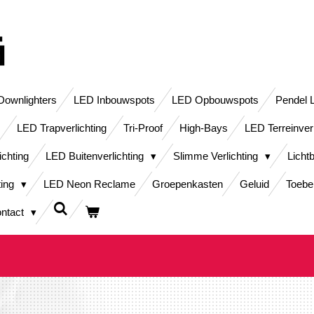
ownlighters
LED Inbouwspots
LED Opbouwspots
Pendel 
LED Trapverlichting
Tri-Proof
High-Bays
LED Terreinver
ichting
LED Buitenverlichting
Slimme Verlichting
Licht
ting
LED Neon Reclame
Groepenkasten
Geluid
Toebe
ntact